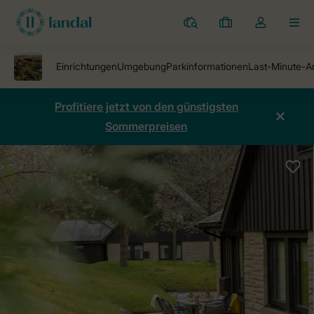
Ferienparks
Meine
Dropdown-
MEN
Buchungen
Menü
meines
Kontos
öffnen
Profitiere jetzt von den günstigsten
Sommerpreisen