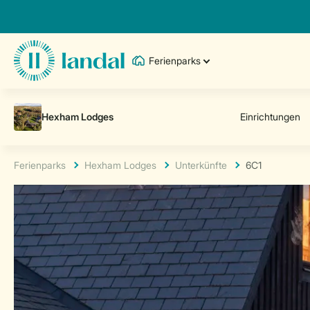
Ferienparks
Ferienparks
Hexham Lodges
Unterkünfte
6C1