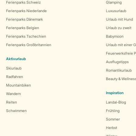
Ferienparks Schweiz
Glamping
Ferienparks Niederlande
Luxusurlaub
Ferienparks Dänemark
Urlaub mit Hund
Ferienparks Belgien
Urlaub zu zweit
Ferienparks Tschechien
Babymoon
Ferienparks Großbritannien
Urlaub mit einer 
Feuerwerksfreie P
Aktivurlaub
Ausflugstipps
Skiurlaub
Romantikurlaub
Radfahren
Beauty & Wellnes
Mountainbiken
Inspiration
Wandern
Reiten
Landal-Blog
Schwimmen
Frühling
Sommer
Herbst