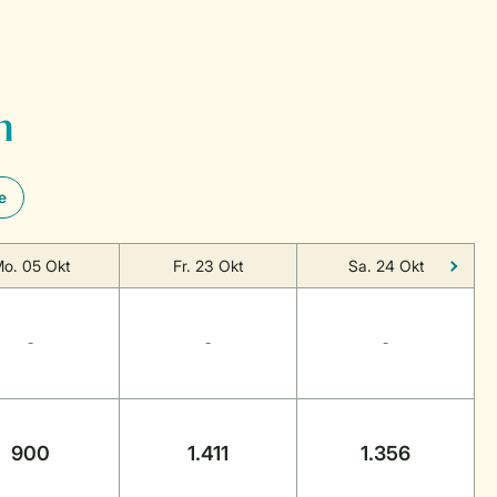
n
e
o. 05 Okt
Fr. 23 Okt
Sa. 24 Okt
-
-
-
900
1.411
1.356