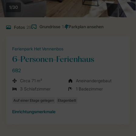
1/30
Grundrisse
1
Fotos
29
Ferienpark Het Vennenbos
6-Personen-Ferienhaus
6B2
Circa 71 m²
Aneinandergebaut
3 Schlafzimmer
1 Badezimmer
Einrichtungsmerkmale