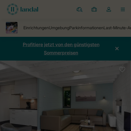
Ferienparks
Meine
Dropdown-
MEN
Buchungen
Menü
meines
Kontos
öffnen
Profitiere jetzt von den günstigsten
Sommerpreisen