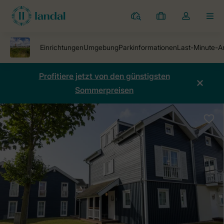
Ferienparks
Meine
Dropdown-
MEN
Buchungen
Menü
meines
Kontos
öffnen
Profitiere jetzt von den günstigsten
Sommerpreisen