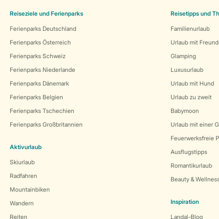
Reiseziele und Ferienparks
Reisetipps und 
Ferienparks Deutschland
Familienurlaub
Ferienparks Österreich
Urlaub mit Freun
Ferienparks Schweiz
Glamping
Ferienparks Niederlande
Luxusurlaub
Ferienparks Dänemark
Urlaub mit Hund
Ferienparks Belgien
Urlaub zu zweit
Ferienparks Tschechien
Babymoon
Ferienparks Großbritannien
Urlaub mit einer 
Feuerwerksfreie P
Aktivurlaub
Ausflugstipps
Skiurlaub
Romantikurlaub
Radfahren
Beauty & Wellnes
Mountainbiken
Inspiration
Wandern
Reiten
Landal-Blog