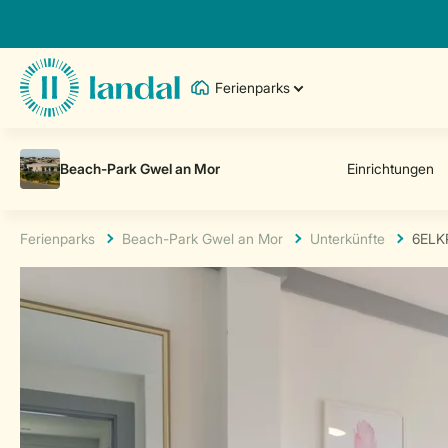
Ferienparks
Ferienparks
Beach-Park Gwel an Mor
Unterkünfte
6ELK