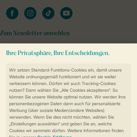
facebook
instagram
tiktok
youtube
Zum Newsletter anmelden
Sicher und schnell zur Online-Buchung
Sichere Datenübertragung
Sicheres Bezahlen
Sicherstellung Deiner Privatsphäre