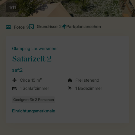
1/11
Grundrisse
2
Fotos
9
Glamping Lauwersmeer
Safarizelt 2
saft2
Circa 15 m²
Frei stehend
1 Schlafzimmer
1 Badezimmer
Einrichtungsmerkmale