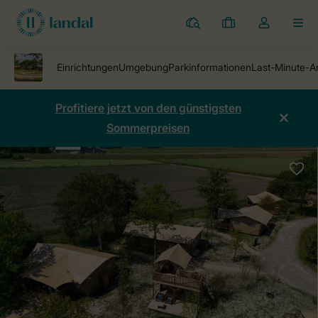
Ferienparks
Meine
Dropdown-
MEN
Buchungen
Menü
meines
Kontos
öffnen
Profitiere jetzt von den günstigsten
Sommerpreisen