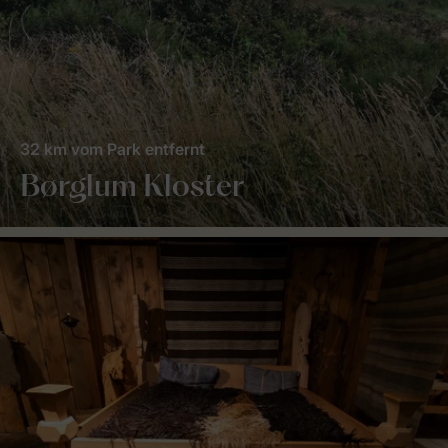
32 km vom Park entfernt
Børglum Kloster