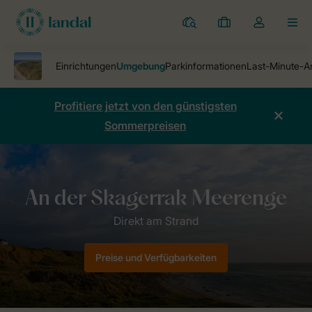
Ferienparks
Meine
Dropdown-
MEN
Buchungen
Menü
meines
Kontos
öffnen
Profitiere jetzt von den günstigsten
Sommerpreisen
Ferienparks
Strandappartements Fyrklit
Umgebung
Preise und Verfügbarkeiten