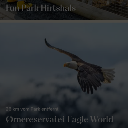
Fun Park Hirtshals
26 km vom Park entfernt
Ørnereservatet Eagle World