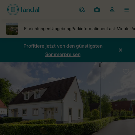
Ferienparks
Meine
Dropdown-
MEN
Buchungen
Menü
meines
Kontos
öffnen
Profitiere jetzt von den günstigsten
Sommerpreisen