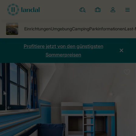
Ferienparks
Meine
Dropdown-
MEN
Buchungen
Menü
meines
Kontos
öffnen
Profitiere jetzt von den günstigsten
Sommerpreisen