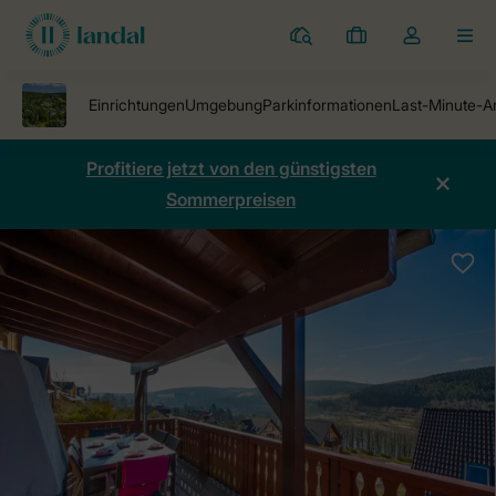
Ferienparks
Meine
Dropdown-
MEN
Buchungen
Menü
meines
Kontos
öffnen
Profitiere jetzt von den günstigsten
Sommerpreisen