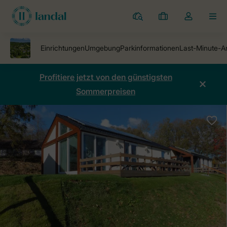
Ferienparks
Meine
Dropdown-
MEN
Buchungen
Menü
meines
Kontos
öffnen
Profitiere jetzt von den günstigsten
Sommerpreisen