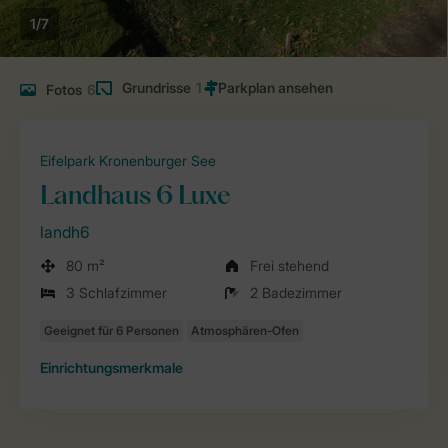
1/7
Grundrisse
1
Fotos
6
Eifelpark Kronenburger See
Landhaus 6 Luxe
landh6
80 m²
Frei stehend
3 Schlafzimmer
2 Badezimmer
Einrichtungsmerkmale