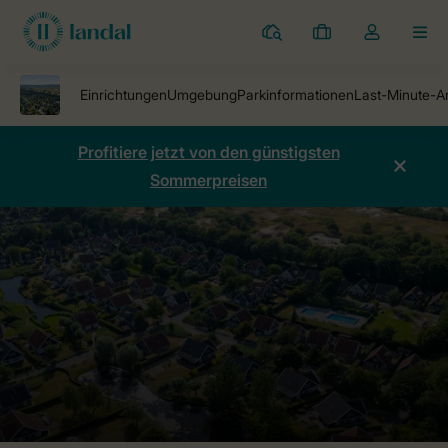
Ferienparks
Meine
Dropdown-
MEN
Buchungen
Menü
meines
Kontos
öffnen
Profitiere jetzt von den günstigsten
Sommerpreisen
Ferienparks
Duinpark 't Hof van Haamstede
Preise vergleichen