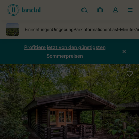
Ferienparks
Meine
Dropdown-
MEN
Buchungen
Menü
meines
Kontos
öffnen
Profitiere jetzt von den günstigsten
Sommerpreisen