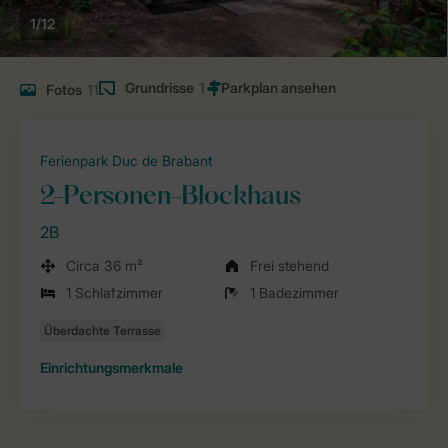
1/12
Grundrisse
1
Fotos
11
Ferienpark Duc de Brabant
2-Personen-Blockhaus
2B
Circa 36 m²
Frei stehend
1 Schlafzimmer
1 Badezimmer
Einrichtungsmerkmale