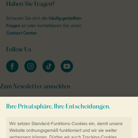
Haben Sie Fragen?
Schauen Sie sich die
häufig gestellten
Fragen
an oder kontaktieren Sie unser
Contact Center
.
Follow Us
facebook
instagram
tiktok
youtube
Zum Newsletter anmelden