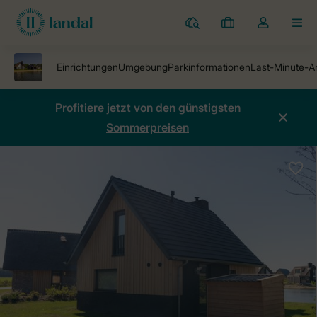
Ferienparks
Meine
Dropdown-
MEN
Buchungen
Menü
meines
Kontos
öffnen
Profitiere jetzt von den günstigsten
Sommerpreisen