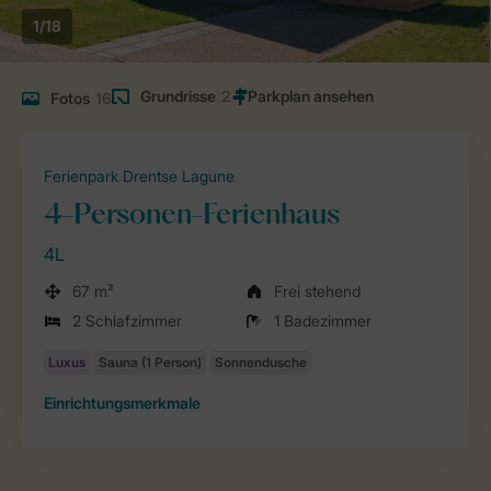
1/18
Grundrisse
2
Fotos
16
Ferienpark Drentse Lagune
4-Personen-Ferienhaus
4L
67 m²
Frei stehend
2 Schlafzimmer
1 Badezimmer
Einrichtungsmerkmale