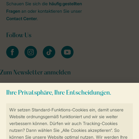
Schauen Sie sich die
häufig gestellten
Fragen
an oder kontaktieren Sie unser
Contact Center
.
Follow Us
facebook
instagram
tiktok
youtube
Zum Newsletter anmelden
Sicher und schnell zur Online-Buchung