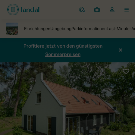
Ferienparks
Meine
Dropdown-
MEN
Buchungen
Menü
meines
Kontos
öffnen
Profitiere jetzt von den günstigsten
Sommerpreisen