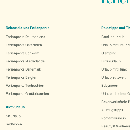
Ferie
Reiseziele und Ferienparks
Reisetipps und 
Ferienparks Deutschland
Familienurlaub
Ferienparks Österreich
Urlaub mit Freun
Ferienparks Schweiz
Glamping
Ferienparks Niederlande
Luxusurlaub
Ferienparks Dänemark
Urlaub mit Hund
Ferienparks Belgien
Urlaub zu zweit
Ferienparks Tschechien
Babymoon
Ferienparks Großbritannien
Urlaub mit einer 
Feuerwerksfreie P
Aktivurlaub
Ausflugstipps
Skiurlaub
Romantikurlaub
Radfahren
Beauty & Wellnes