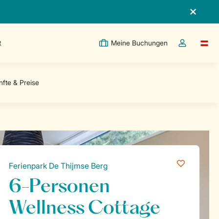
t
Meine Buchungen
Switc
Dropdown-Me
Ferienpark De Thijmse Berg
6-Personen
Wellness Cottage