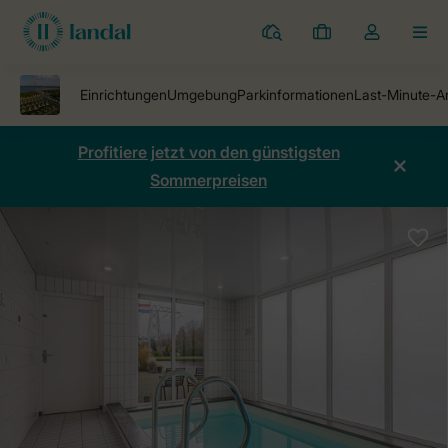
Ferienparks
Meine
Dropdown-
MEN
Buchungen
Menü
meines
Kontos
öffnen
Profitiere jetzt von den günstigsten
Sommerpreisen