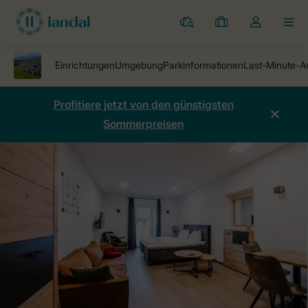
Ferienparks
Meine
Dropdown-
MEN
Buchungen
Menü
meines
Kontos
öffnen
Profitiere jetzt von den günstigsten
Sommerpreisen