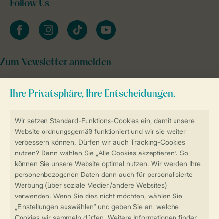
Follow Us
facebook
instagram
tiktok
youtube
Zum Newsletter anmelden
Sicher und schnell zur Online-Buchung
Sichere Datenübertragung
Sicheres Bezahlen
Sicherstellung Deiner Privatsphäre