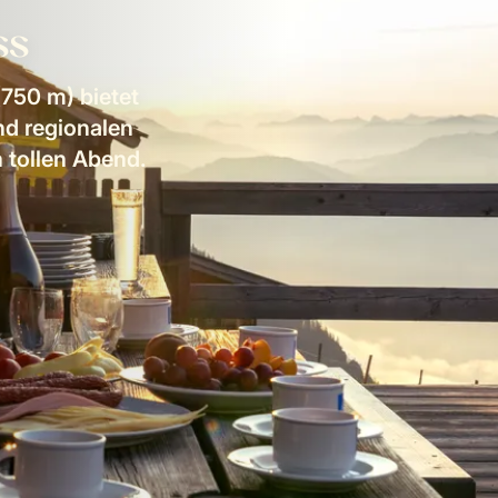
ss
750 m) bietet
nd regionalen
 tollen Abend.