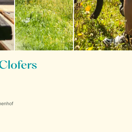
Clofers
henhof