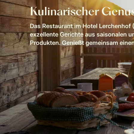
Kulinarischer Genu
Das Restaurant im Hotel Lerchenhof (
exzellente Gerichte aus saisonalen u
Produkten. Genießt gemeinsam einen