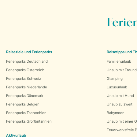
Ferie
Reiseziele und Ferienparks
Reisetipps und 
Ferienparks Deutschland
Familienurlaub
Ferienparks Österreich
Urlaub mit Freun
Ferienparks Schweiz
Glamping
Ferienparks Niederlande
Luxusurlaub
Ferienparks Dänemark
Urlaub mit Hund
Ferienparks Belgien
Urlaub zu zweit
Ferienparks Tschechien
Babymoon
Ferienparks Großbritannien
Urlaub mit einer 
Feuerwerksfreie P
Aktivurlaub