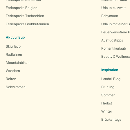
Ferienparks Belgien
Urlaub zu zweit
Ferienparks Tschechien
Babymoon
Ferienparks Großbritannien
Urlaub mit einer 
Feuerwerksfreie P
Aktivurlaub
Ausflugstipps
Skiurlaub
Romantikurlaub
Radfahren
Beauty & Wellnes
Mountainbiken
Inspiration
Wandern
Reiten
Landal-Blog
Schwimmen
Frühling
Sommer
Herbst
Winter
Brückentage