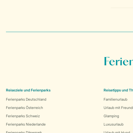
Ferie
Reiseziele und Ferienparks
Reisetipps und 
Ferienparks Deutschland
Familienurlaub
Ferienparks Österreich
Urlaub mit Freun
Ferienparks Schweiz
Glamping
Ferienparks Niederlande
Luxusurlaub
Ferienparks Dänemark
Urlaub mit Hund