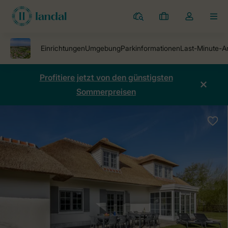
Ferienparks
Meine
Dropdown-
MEN
Buchungen
Menü
meines
Kontos
öffnen
Profitiere jetzt von den günstigsten
Sommerpreisen