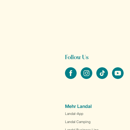
Follow Us
facebook
instagram
tiktok
youtube
Mehr Landal
Landal-App
Landal Camping
Landal Business Line