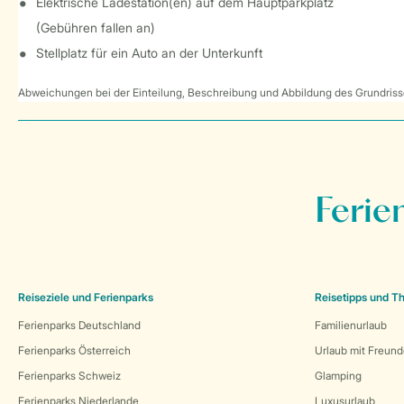
Elektrische Ladestation(en) auf dem Hauptparkplatz
(Gebühren fallen an)
Stellplatz für ein Auto an der Unterkunft
Abweichungen bei der Einteilung, Beschreibung und Abbildung des Grundrisse
Ferie
Reiseziele und Ferienparks
Reisetipps und 
Ferienparks Deutschland
Familienurlaub
Ferienparks Österreich
Urlaub mit Freun
Ferienparks Schweiz
Glamping
Ferienparks Niederlande
Luxusurlaub