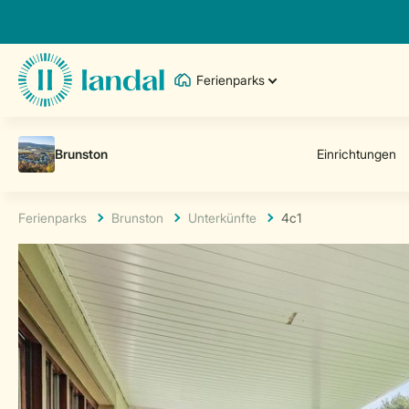
Ferienparks
Ferienparks
Brunston
Unterkünfte
4c1