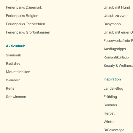
Ferienparks Dänemark
Urlaub mit Hund
Ferienparks Belgien
Urlaub zu zweit
Ferienparks Tschechien
Babymoon
Ferienparks Großbritannien
Urlaub mit einer 
Feuerwerksfreie P
Aktivurlaub
Ausflugstipps
Skiurlaub
Romantikurlaub
Radfahren
Beauty & Wellnes
Mountainbiken
Inspiration
Wandern
Reiten
Landal-Blog
Schwimmen
Frühling
Sommer
Herbst
Winter
Brückentage