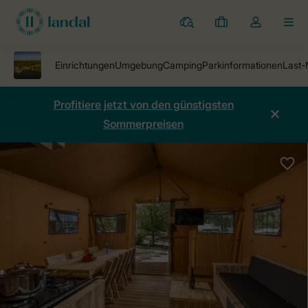
Ferienparks
Meine
Dropdown-
MEN
Buchungen
Menü
meines
Kontos
öffnen
Profitiere jetzt von den günstigsten
Sommerpreisen