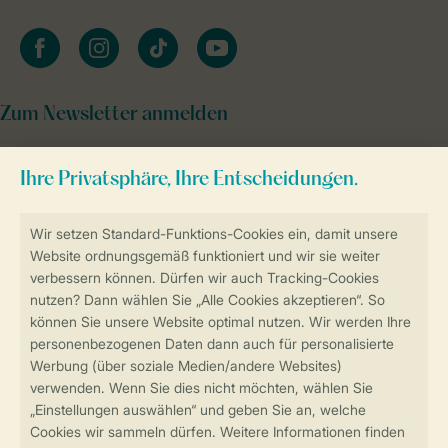
facebook
instagram
tiktok
youtube
Zum Newsletter anmelden
Sicher und schnell zur Online-Buchung
Sichere Datenübertragung
Sicheres Bezahlen
Sicherstellung Deiner Privatsphäre