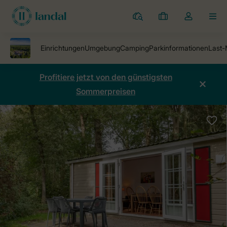
Ferienparks
Meine
Dropdown-
MEN
Buchungen
Menü
meines
Kontos
öffnen
Profitiere jetzt von den günstigsten
Sommerpreisen