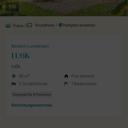
1/10
Grundrisse
1
Fotos
9
Bospark Lunsbergen
LU6K
lu6k
65 m²
Frei stehend
3 Schlafzimmer
1 Badezimmer
Einrichtungsmerkmale