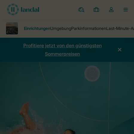
Ferienparks
Meine
Dropdown-
MEN
Buchungen
Menü
meines
Kontos
öffnen
Profitiere jetzt von den günstigsten
Sommerpreisen
Ferienparks
Beach Resort Nieuwvliet-Bad
Einrichtungen