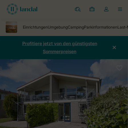
Ferienparks
Meine
Dropdown-
MEN
Buchungen
Menü
meines
Kontos
öffnen
Profitiere jetzt von den günstigsten
Sommerpreisen