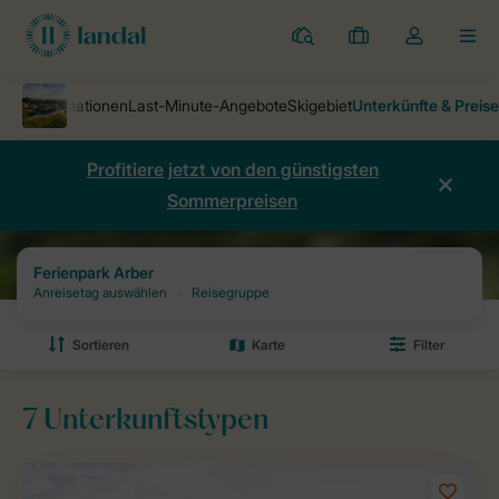
Ferienparks
Meine
Dropdown-
MEN
Buchungen
Menü
meines
Kontos
öffnen
Profitiere jetzt von den günstigsten
Sommerpreisen
Ferienparks
Ferienpark Arber
Preise und Verfügbarkeiten