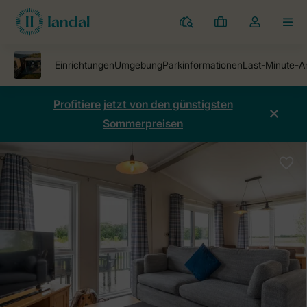
Ferienparks
Meine
Dropdown-
MEN
Buchungen
Menü
meines
Kontos
öffnen
Profitiere jetzt von den günstigsten
Sommerpreisen