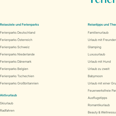
Ferie
Reiseziele und Ferienparks
Reisetipps und Th
Ferienparks Deutschland
Familienurlaub
Ferienparks Österreich
Urlaub mit Freunde
Ferienparks Schweiz
Glamping
Ferienparks Niederlande
Luxusurlaub
Ferienparks Dänemark
Urlaub mit Hund
Ferienparks Belgien
Urlaub zu zweit
Ferienparks Tschechien
Babymoon
Ferienparks Großbritannien
Urlaub mit einer Gr
Feuerwerksfreie Pa
Aktivurlaub
Ausflugstipps
Skiurlaub
Romantikurlaub
Radfahren
Beauty & Wellnessu