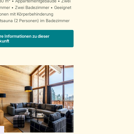
80 m²
Appartementgebäude
Zwei
immer
Zwei Badezimmer
Geeignet
sonen mit Körperbehinderung
otsauna (2 Personen) im Badezimmer
re Informationen zu dieser
kunft