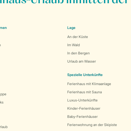
nhaus-Urlaub inmitten der
emen
Lage
An der Küste
n
Im Wald
In den Bergen
Urlaub am Wasser
Spezielle Unterkünfte
Ferienhaus mit Klimaanlage
Ferienhaus mit Sauna
uppe
Luxus-Unterkünfte
rks
Kinder-Ferienhäuser
Baby-Ferienhäuser
Ferienwohnung an der Skipiste
rlaub