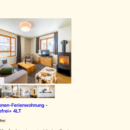
onen-Ferienwohnung -
efrei+ 4LT
frei