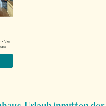
e
Vier
auna