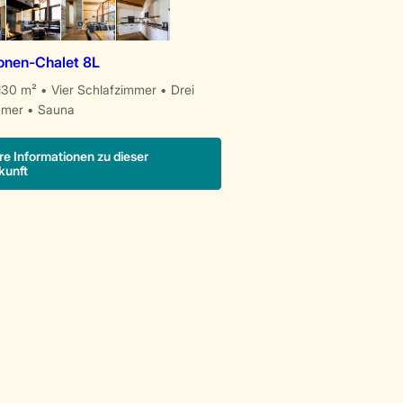
onen-Chalet 8L
130 m²
Vier Schlafzimmer
Drei
mmer
Sauna
re Informationen zu dieser
kunft