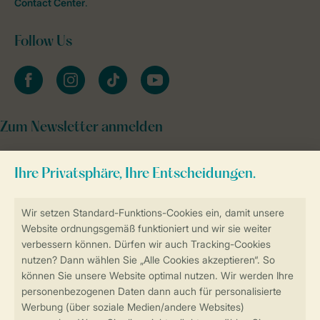
Contact Center
.
Follow Us
facebook
instagram
tiktok
youtube
Zum Newsletter anmelden
Sicher und schnell zur Online-Buchung
Sichere Datenübertragung
Sicheres Bezahlen