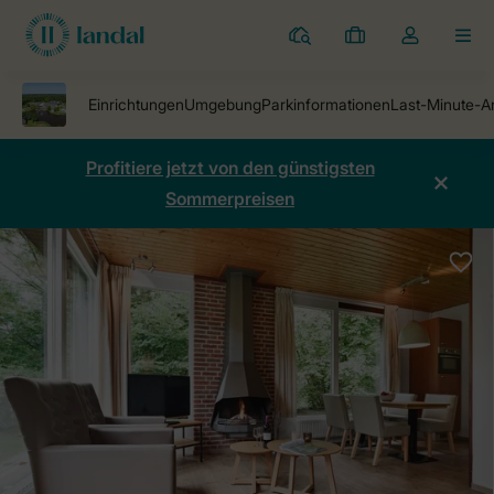
Ferienparks
Meine
Dropdown-
MEN
Buchungen
Menü
meines
Kontos
öffnen
Profitiere jetzt von den günstigsten
Sommerpreisen