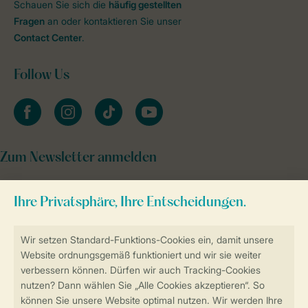
Schauen Sie sich die
häufig gestellten
Fragen
an oder kontaktieren Sie unser
Contact Center
.
Follow Us
facebook
instagram
tiktok
youtube
Zum Newsletter anmelden
Sicher und schnell zur Online-Buchung
Sichere Datenübertragung