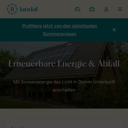
Ferienparks
Meine
Dropdown-
MEN
Buchungen
Menü
meines
Profitiere jetzt von den günstigsten
Kontos
Sommerpreisen
öffnen
Home
Nachhaltigkeit
Energie & Abfall
Mit Sonnenenergie das Licht in Deiner Unterkunft
anschalten