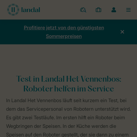
Ferienparks
Meine
Dropdown-
MEN
Buchungen
Menü
meines
Profitiere jetzt von den günstigsten
Kontos
Sommerpreisen
öffnen
Home
Mein Konto
Test in Landal Het Vennenbos: Roboter helfen 
Test in Landal Het Vennenbos:
Roboter helfen im Service
In Landal Het Vennenbos läuft seit kurzem ein Test, bei
dem das Servicepersonal von Robotern unterstützt wird.
Es gibt zwei Testläufe. Im ersten hilft ein Roboter beim
Wegbringen der Speisen. In der Küche werden die
Speisen auf den Roboter gestellt, der sie dann zu einem