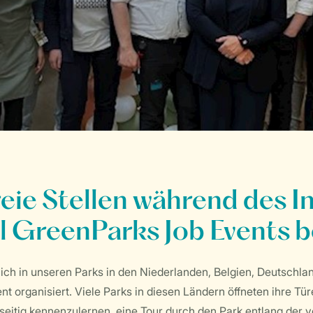
reie Stellen während des I
l GreenParks Job Events b
glich in unseren Parks in den Niederlanden, Belgien, Deutschl
t organisiert. Viele Parks in diesen Ländern öffneten ihre Tür
seitig kennenzulernen, eine Tour durch den Park entlang der 