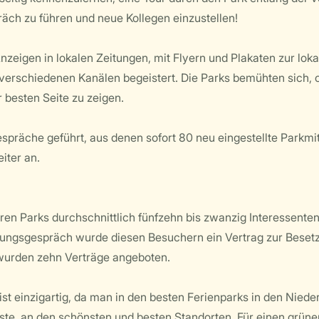
räch zu führen und neue Kollegen einzustellen!
zeigen in lokalen Zeitungen, mit Flyern und Plakaten zur loka
erschiedenen Kanälen begeistert. Die Parks bemühten sich, o
r besten Seite zu zeigen.
spräche geführt, aus denen sofort 80 neu eingestellte Parkmi
iter an.
n Parks durchschnittlich fünfzehn bis zwanzig Interessenten 
llungsgespräch wurde diesen Besuchern ein Vertrag zur Besetz
wurden zehn Verträge angeboten.
ist einzigartig, da man in den besten Ferienparks in den Niede
üste, an den schönsten und besten Standorten. Für einen grün