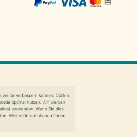
Sichere Datenübertragung
Sicheres Bezahlen
6 Landal GreenParks GmbH