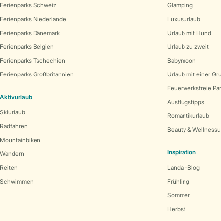
Ferienparks Schweiz
Glamping
Ferienparks Niederlande
Luxusurlaub
Ferienparks Dänemark
Urlaub mit Hund
Ferienparks Belgien
Urlaub zu zweit
Ferienparks Tschechien
Babymoon
Ferienparks Großbritannien
Urlaub mit einer Gr
Feuerwerksfreie Pa
Aktivurlaub
Ausflugstipps
Skiurlaub
Romantikurlaub
Radfahren
Beauty & Wellnessu
Mountainbiken
Inspiration
Wandern
Reiten
Landal-Blog
Schwimmen
Frühling
Sommer
Herbst