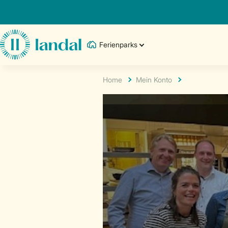
Ferienparks
Home
Mein Konto
accordionRenderingID