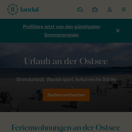
Ferienparks
Meine
Dropdown-
MEN
Buchungen
Menü
meines
Profitiere jetzt von den günstigsten
Kontos
Sommerpreisen
öffnen
Home
Länder
Deutschland
Ostsee
Suchen und buchen