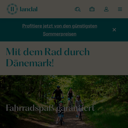
Ferienparks
Meine
Dropdown-
MEN
Buchungen
Menü
meines
Profitiere jetzt von den günstigsten
Kontos
Sommerpreisen
öffnen
Mit dem Rad durch
Dänemark!
Fahrradspaß
garantiert