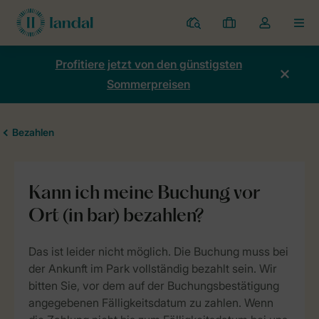
Ferienparks
Meine
Dropdown-
MEN
Buchungen
Menü
meines
Profitiere jetzt von den günstigsten
Kontos
Sommerpreisen
öffnen