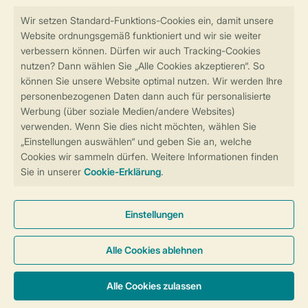
Sicher und schnell zur Online-Buchung
Sichere Datenübertragung
Sicheres Bezahlen
Sicherstellung Deiner Privatsphäre
Weitere Informationen und Einstellungen
Allgemeine Bedingungen
Impressum
Datenschutz
Cookies und Banner
Barrierefreiheit
© 2026 Landal GreenParks GmbH