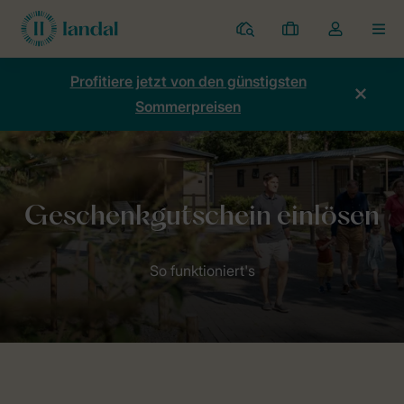
Ferienparks
Meine
Dropdown-
MEN
Buchungen
Menü
meines
Profitiere jetzt von den günstigsten
Kontos
Sommerpreisen
öffnen
Home
Geschenkgutschein bestellen
Ich habe einen Geschenkgu