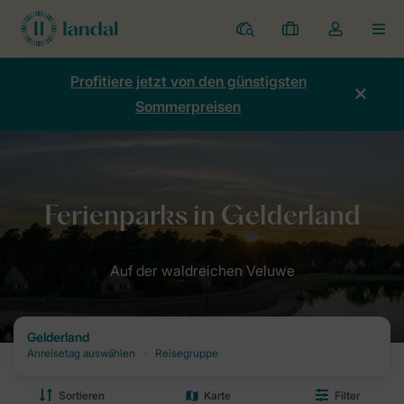
Ferienparks
Meine
Dropdown-
MEN
Buchungen
Menü
meines
Profitiere jetzt von den günstigsten
Kontos
Sommerpreisen
öffnen
Home
Destinationen: Dein Urlaubsziel mit Landal
Ferienparks Nie