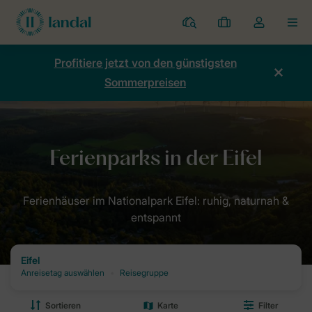
Ferienparks
Meine
Dropdown-
MEN
Buchungen
Menü
meines
Profitiere jetzt von den günstigsten
Kontos
Sommerpreisen
öffnen
Home
Destinationen: Dein Urlaubsziel mit Landal
Ferienparks Deu