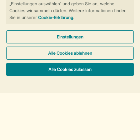
Über Landal
Mehr Landal
Zahlungsmöglichkeiten
Haben Sie Fragen?
Schauen Sie sich die
häufig gestellten
Fragen
an oder kontaktieren Sie unser
Contact Center
.
Sortieren
Follow Us
facebook
instagram
tiktok
youtube