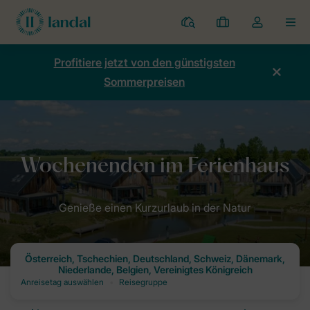
Ferienparks
Meine
Dropdown-
MEN
Buchungen
Menü
meines
Profitiere jetzt von den günstigsten
Kontos
Sommerpreisen
öffnen
Home
Angebote
Wochenendreisen mit Landal