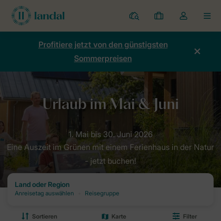
Ferienparks
Meine
Dropdown-
MEN
Buchungen
Menü
meines
Profitiere jetzt von den günstigsten
Kontos
Sommerpreisen
öffnen
Home
Angebote
Frühling
Mai & Juni
Eine Auszeit im Grünen mit einem Ferienhaus in der Natur
- jetzt buchen!