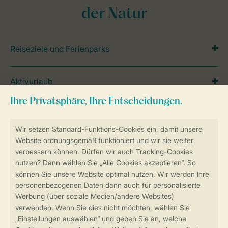
der Natur
Reiseziele und Ferienparks
Aktivurlaub
Reisetipps und Themen
Inspiration
Lage
Spezielle Unterkünfte