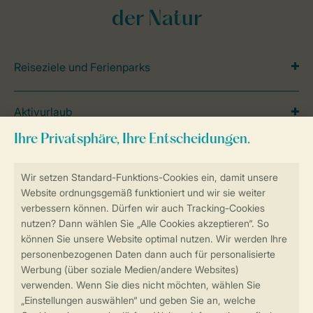
der Natur
Reiseziele und Ferienparks
Aktivurlaub
Reisetipps und Themen
Inspiration
Lage
Spezielle Unterkünfte