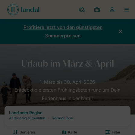
Ferienparks
Meine
Dropdown-
MEN
Buchungen
Menü
meines
Profitiere jetzt von den günstigsten
Kontos
Sommerpreisen
öffnen
Home
Angebote
Frühling
März & April
Entdeckt die ersten Frühlingsboten rund um Dein
Ferienhaus in der Natur