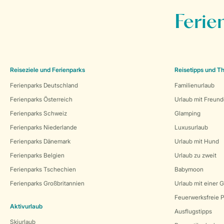
Ferie
Reiseziele und Ferienparks
Reisetipps und 
Ferienparks Deutschland
Familienurlaub
Ferienparks Österreich
Urlaub mit Freun
Ferienparks Schweiz
Glamping
Ferienparks Niederlande
Luxusurlaub
Ferienparks Dänemark
Urlaub mit Hund
Ferienparks Belgien
Urlaub zu zweit
Ferienparks Tschechien
Babymoon
Ferienparks Großbritannien
Urlaub mit einer 
Feuerwerksfreie P
Aktivurlaub
Ausflugstipps
Skiurlaub