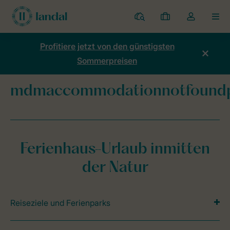
Ferienparks
Meine
Dropdown-
MEN
Buchungen
Menü
meines
Profitiere jetzt von den günstigsten
Kontos
Sommerpreisen
öffnen
mdmaccommodationnotfound
Home
mdmaccommodationnotfoundpage
Ferienhaus-Urlaub inmitten
der Natur
Reiseziele und Ferienparks