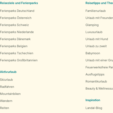
Reiseziele und Ferienparks
Reisetipps und Th
Ferienparks Deutschland
Familienurlaub
Ferienparks Österreich
Urlaub mit Freunde
Ferienparks Schweiz
Glamping
Ferienparks Niederlande
Luxusurlaub
Ferienparks Dänemark
Urlaub mit Hund
Ferienparks Belgien
Urlaub zu zweit
Ferienparks Tschechien
Babymoon
Ferienparks Großbritannien
Urlaub mit einer Gr
Feuerwerksfreie Pa
Aktivurlaub
Ausflugstipps
Skiurlaub
Romantikurlaub
Radfahren
Beauty & Wellnessu
Mountainbiken
Inspiration
Wandern
Reiten
Landal-Blog