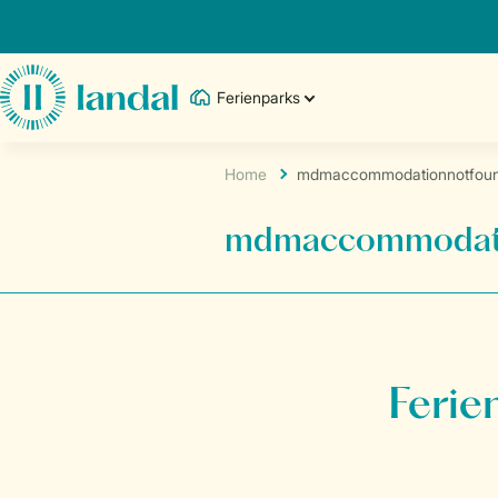
Ferienparks
Home
mdmaccommodationnotfou
mdmaccommodati
Ferie