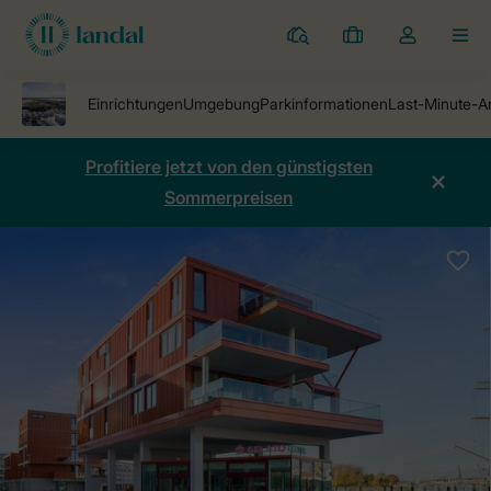
Ferienparks
Meine
Dropdown-
MEN
Buchungen
Menü
meines
Kontos
öffnen
Profitiere jetzt von den günstigsten
Sommerpreisen