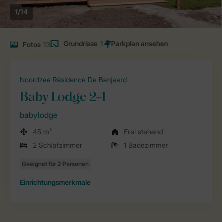
1/14
Grundrisse
1
Fotos
13
Noordzee Résidence De Banjaard
Baby Lodge 2+1
babylodge
45 m²
Frei stehend
2 Schlafzimmer
1 Badezimmer
Einrichtungsmerkmale