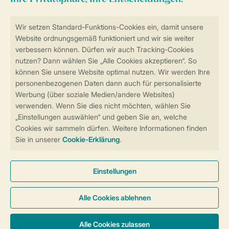
Sicher und schnell zur Online-Buchung
Sichere Datenübertragung
Sicheres Bezahlen
Sicherstellung Deiner Privatsphäre
Weitere Informationen und Einstellungen
Allgemeine Bedingungen
Impressum
Datenschutz
Cookies und Banner
Barrierefreiheit
© 2026 Landal GreenParks GmbH