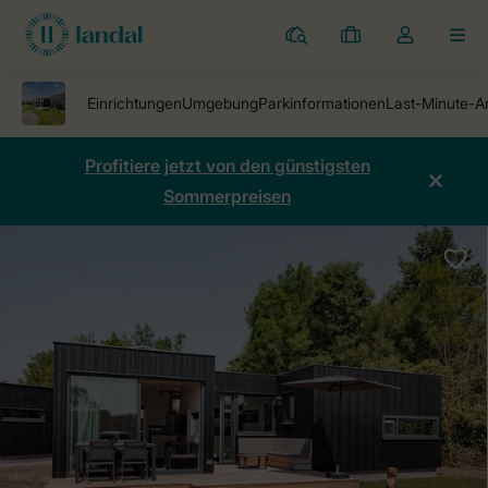
Ferienparks
Meine
Dropdown-
MEN
Buchungen
Menü
meines
Kontos
öffnen
Profitiere jetzt von den günstigsten
Sommerpreisen