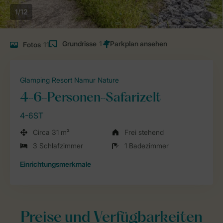
1/12
Grundrisse
1
Fotos
11
Glamping Resort Namur Nature
4-6-Personen-Safarizelt
4-6ST
Circa 31 m²
Frei stehend
3 Schlafzimmer
1 Badezimmer
Einrichtungsmerkmale
Preise und Verfügbarkeiten