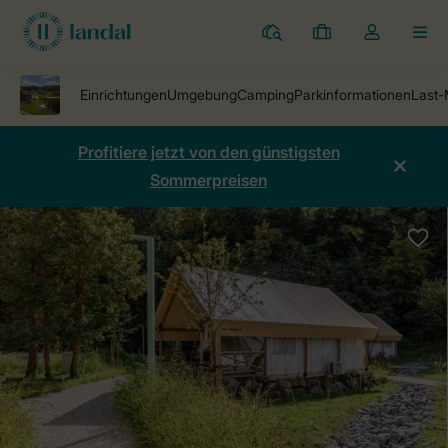
Ferienparks
Meine
Dropdown-
MEN
Buchungen
Menü
meines
Kontos
öffnen
Profitiere jetzt von den günstigsten
Sommerpreisen