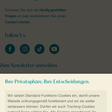
Schauen Sie sich die
häufig gestellten
Fragen
an oder kontaktieren Sie unser
Contact Center
.
Follow Us
facebook
instagram
tiktok
youtube
Zum Newsletter anmelden
Sicher und schnell zur Online-Buchung