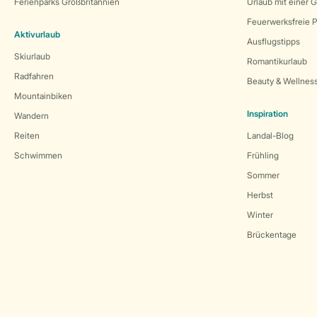
Ferienparks Großbritannien
Urlaub mit einer 
Feuerwerksfreie P
Aktivurlaub
Ausflugstipps
Skiurlaub
Romantikurlaub
Radfahren
Beauty & Wellnes
Mountainbiken
Inspiration
Wandern
Reiten
Landal-Blog
Schwimmen
Frühling
Sommer
Herbst
Winter
Brückentage